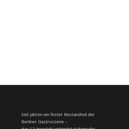
Seit Jahren ein fester Bestandteil der
Berliner Gastroszene –
das 12 Apostoli verbindet italienische